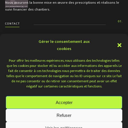
Nous assurons la bonne mise en œuvre des prescriptions et réalisons le
suivi financier des chantiers.
01.
CONTACT
Gérer le consentement aux
cookies
NOUS CONTACTER
Pour offrir les meilleures expériences, nous utilisons des technologies telles
que les cookies pour stocker et/ou accéder aux informations des appareils. Le
fait de consentir à ces technologies nous permettra de traiter des données
telles que le comportement de navigation ou les ID uniques sur ce site. Le fait
de ne pas consentir ou de retirer son consentement peut avoir un effet
© PELLEAU & ASSOCIES - ARCHITECTES / TOUS
négatif sur certaines caractéristiques et fonctions.
DROITS RÉSERVÉS /
POLITIQUE DE
CONFIDENTIALITÉ / MENTIONS LÉGALES
Accepter
Refuser