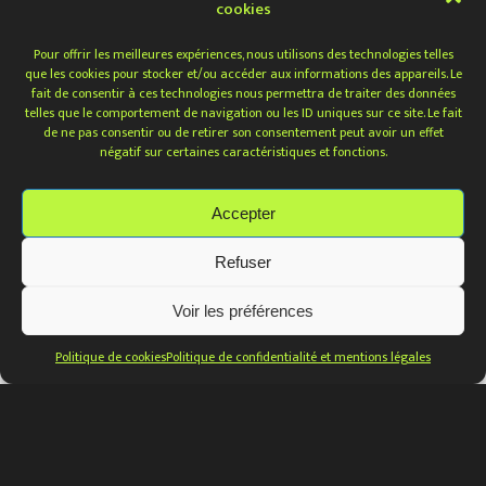
cookies
Pour offrir les meilleures expériences, nous utilisons des technologies telles
que les cookies pour stocker et/ou accéder aux informations des appareils. Le
fait de consentir à ces technologies nous permettra de traiter des données
telles que le comportement de navigation ou les ID uniques sur ce site. Le fait
de ne pas consentir ou de retirer son consentement peut avoir un effet
négatif sur certaines caractéristiques et fonctions.
Accepter
Refuser
Voir les préférences
Politique de cookies
Politique de confidentialité et mentions légales