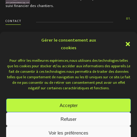
suivi financier des chantiers.
01.
CONTACT
Gérer le consentement aux
cookies
NOUS CONTACTER
Pour offrir les meilleures expériences, nous utilisons des technologies telles
que les cookies pour stocker et/ou accéder aux informations des appareils. Le
fait de consentir à ces technologies nous permettra de traiter des données
telles que le comportement de navigation ou les ID uniques sur ce site. Le fait
de ne pas consentir ou de retirer son consentement peut avoir un effet
© PELLEAU & ASSOCIES - ARCHITECTES / TOUS
négatif sur certaines caractéristiques et fonctions.
DROITS RÉSERVÉS /
POLITIQUE DE
CONFIDENTIALITÉ / MENTIONS LÉGALES
Accepter
Refuser
Voir les préférences